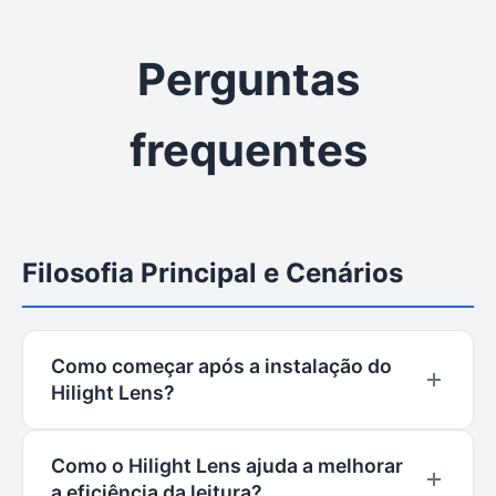
Perguntas
frequentes
Filosofia Principal e Cenários
Como começar após a instalação do
Hilight Lens?
Clique no ícone de quebra-cabeça 🧩 no canto
Como o Hilight Lens ajuda a melhorar
superior direito do seu navegador, encontre o
a eficiência da leitura?