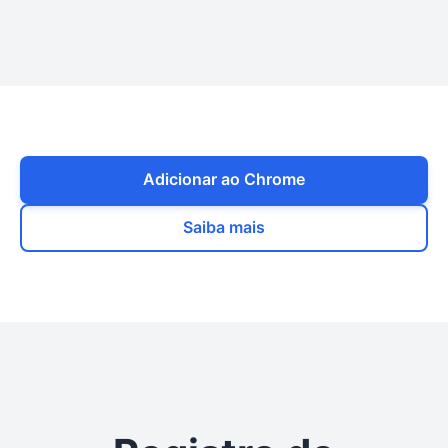
novos recursos para uma melhor experiência
inclui: introdução de expressões regulares
do usuário. Nossa política de privacidade
para correspondência difusa avançada e
permanece inalterada e você pode aceitar as
adição de listas negras/brancas específicas
permissões com segurança para continuar
por site ao Hilight Lens.
usando o Hilight Lens. Você só precisa ir para
a página de gerenciamento de extensões do
seu navegador, encontrar o Hilight Lens e
Adicionar ao Chrome
clicar em 'Aceitar permissões' ou reativar o
Saiba mais
Hilight Lens.