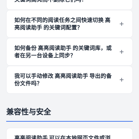
自动匹配页面上所有形式的对应单词，确保不遗漏
关键信息。
可以。高亮阅读助手 的新版本新增了“关键词一键
如何在不同的阅读任务之间快速切换 高
开关”功能。您可以在 高亮阅读助手 管理面板中快
亮阅读助手 的关键词配置？
速关闭特定关键词的高亮效果，当需要时再随时恢
复，无需反复删除和重新添加。
您可以使用 高亮阅读助手 的“关键词分组管理”功
如何备份 高亮阅读助手 的关键词库，或
能。您可以根据不同的阅读场景（如“技术文档”、
者在另一台设备上同步？
“金融研报”、“外语学习”）创建自定义分组。每次
仅需激活一个分组，高亮阅读助手 就会自动切换
您可以使用 高亮阅读助手 管理面板中的“导入与导
到该场景下的高亮配置，让您的阅读界面更加专
我可以手动修改 高亮阅读助手 导出的备
出”功能。只需点击“导出”，即可将所有关键词、颜
份文件吗？
注。
色配置及分组信息保存为一个纯文本文件。在另一
台设备上点击“导入”并选择该文件，即可完成 高亮
当然可以！与许多使用复杂数据格式的工具不同，
阅读助手 的数据同步。
高亮阅读助手 导出的备份是纯文本格式，且文件
兼容性与安全
内部附带了详细的格式注释 and 指引。即使没有
技术背景，您也可以使用记事本轻松地批量操作，
然后再导入回 高亮阅读助手 中。
高亮阅读助手 可以在本地网页文件或浏