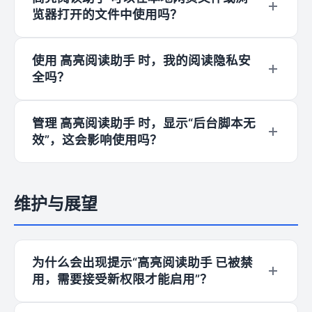
览器打开的文件中使用吗？
可以，但需要手动开启权限。请在浏览器的扩展管
使用 高亮阅读助手 时，我的阅读隐私安
理页面找到“高亮阅读助手”，点击“详情”，并勾选
全吗？
“允许访问文件网址”即可在本地文件上使用 高亮阅
读助手。
绝对安全。高亮阅读助手 坚持“本地处理”原则，所
管理 高亮阅读助手 时，显示“后台脚本无
有关键词和设置仅存储在您的浏览器本地，高亮阅
效”，这会影响使用吗？
读助手 不收集、不上传任何用户数据。
完全不会。这是 高亮阅读助手 的后台处理程序，
在没有工作任务时，它会进入“休眠”状态以节省您
维护与展望
的电脑内存。一旦您开始使用 高亮阅读助手，它
就会秒速“醒来”工作。浏览器显示的“无效”其实就
是“正在睡觉”的意思，并不表示 高亮阅读助手 损
为什么会出现提示“高亮阅读助手 已被禁
坏，不影响任何功能。
用，需要接受新权限才能启用”？
这通常是因为 高亮阅读助手 进行了版本更新，并