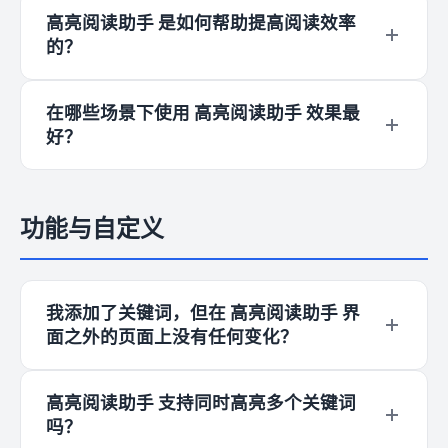
点击浏览器右上角的拼图图标 🧩，找到“高亮阅读
高亮阅读助手 是如何帮助提高阅读效率
助手”并固定到工具栏。之后在任意网页点击 高亮
的？
阅读助手 图标，输入想高亮的词即可。也可以直
接选中网页上的文字，右键选择“高亮显示...”，这
高亮阅读助手 基于“认知卸载”逻辑，通过颜色编码
样操作 高亮阅读助手 会更快捷。
在哪些场景下使用 高亮阅读助手 效果最
将“逻辑识别”转化为“视觉直觉”。高亮阅读助手 让
好？
大脑从识别关键词的低级任务中解脱出来，释放带
宽去处理更高层的逻辑思考。
在专业办公（查阅文档）、语言学习（标记生
词）、深度阅读（追踪人物关系）以及资讯追踪
功能与自定义
（捕捉特定指标）等需要从海量信息中筛选关键内
容的场景下，高亮阅读助手 表现卓越。
我添加了关键词，但在 高亮阅读助手 界
面之外的页面上没有任何变化？
请检查：① 当前关键词在 高亮阅读助手 中所属
高亮阅读助手 支持同时高亮多个关键词
的“分组”是否处于激活状态；② 该关键词是否在
吗？
高亮阅读助手 面板里被单独关闭了（确认开关是