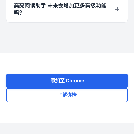
高亮阅读助手 未来会增加更多高级功能
请求了新的权限。此举是为了增加新功能以提升您
吗？
的使用体验。高亮阅读助手 的隐私政策依然保持
不变，所有数据处理均在本地完成，您可以放心接
是的。高亮阅读助手 的规划包括：引入正则表达
受权限并继续使用。您只需前往浏览器的扩展程序
式满足高级模糊匹配需求，以及增加站点名单控制
管理页面，找到 高亮阅读助手 并点击“接受权限”
功能。
或重新启用即可。
添加至 Chrome
了解详情