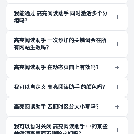
否打开）；③ 尝试刷新页面后观察 高亮阅读助手
支持。您可以在 高亮阅读助手 中同时添加并高亮
是否生效。
我能通过 高亮阅读助手 同时激活多个分
无限数量的关键词，并为每个关键词或词组提供独
组吗？
立的颜色定义，从而通过 高亮阅读助手 构建清晰
的视觉图谱。
目前 高亮阅读助手 每次只能激活一个分组的高
高亮阅读助手 一次添加的关键词会在所
亮。如果需要同时追踪多类关键词，建议把它们都
有网站生效吗？
放在 高亮阅读助手 的同一个分组里。
是的。高亮阅读助手 支持“全网同步高亮”。您在任
高亮阅读助手 在动态页面上有效吗？
一页面通过 高亮阅读助手 添加或修改关键词，其
效果会瞬间应用到所有已打开的网站和标签页中，
是的！高亮阅读助手 采用高效算法和即时响应技
无需手动刷新。
我可以自定义 高亮阅读助手 的颜色吗？
术。无论是社交媒体动态加载内容，还是实时更新
的标签页，高亮阅读助手 的关键词高亮都能毫秒
可以。高亮阅读助手 内置了精美的配色方案会自
级生效。
高亮阅读助手 匹配时区分大小写吗？
动轮转，同时您也可以在 高亮阅读助手 管理面板
中为每个关键词组自由定义背景颜色与文字颜色。
默认不区分大小写。无论您在 高亮阅读助手 中输
我可以暂时关闭 高亮阅读助手 中的某些
入的关键词是大写还是小写，高亮阅读助手 都会
关键词高亮而不删除它们吗？