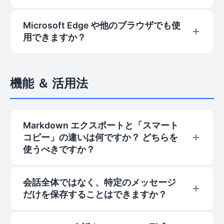
ードしたりすることもありません。
す。今後、DeepSeek や Kimi など、より多くの
はい、AIチャットエクスポート は100%無料で
Microsoft Edge や他のブラウザでも使
プラットフォームへの対応を積極的に進めていく
す。知識の記録に障壁があってはならないと考え
用できますか？
予定です。
ています。隠れた費用やサブスクリプション、エ
クスポート数や長さの制限もありません。
もちろんです！AIチャットエクスポート は、
Microsoft Edge、Brave、Arc、Opera など、す
機能 ＆ 活用法
べての Chromium ベースのブラウザで完璧に動
作します。Chrome ウェブストアから直接インス
トールできます。
Markdown エクスポートと「スマート
コピー」の違いは何ですか？ どちらを
使うべきですか？
会話をローカルファイルとして保存して長期保管
会話全体ではなく、特定のメッセージ
したい場合は、「Markdown エクスポート」を
だけを保存することはできますか？
ご利用ください。Notion、Word、Obsidian など
に完璧なフォーマットを維持したまま素早く貼り
はい、可能です！ ページ上の「Select」ボタンを