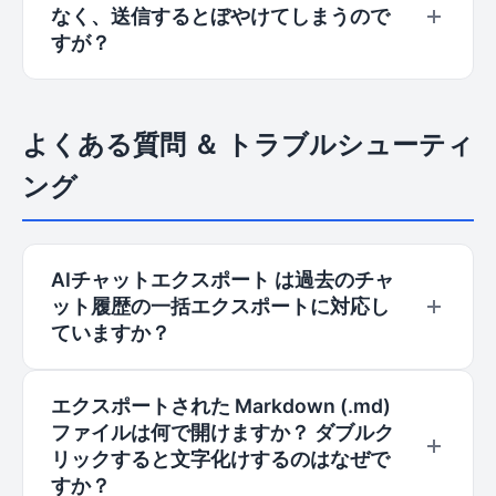
なく、送信するとぼやけてしまうので
す。
会話の流れ全体を自動的にキャプチャし、高品質
すが？
な垂直画像を生成します。手動で複数のスクリー
ンショットを繋ぎ合わせる手間なく、X
長い画像はSNS共有用に最適化されています。
(Twitter)、LinkedIn、個人ブログなどでの共有に
LINE や Slack などのプラットフォーム側で画像
よくある質問 ＆ トラブルシューティ
最適です。
が圧縮されてぼやける場合は、PDF または
ング
Markdown ファイル形式で送信することをお勧
めします。これにより最高の鮮明度を維持できま
す。
AIチャットエクスポート は過去のチャ
ット履歴の一括エクスポートに対応し
ていますか？
現在のところ、AIチャットエクスポート はデータ
エクスポートされた Markdown (.md)
の整合性を確保するため、個別の会話や選択した
ファイルは何で開けますか？ ダブルク
会話の高精度なエクスポートに特化しています。
リックすると文字化けするのはなぜで
アカウントの安全性を損なうことなく、一括バッ
すか？