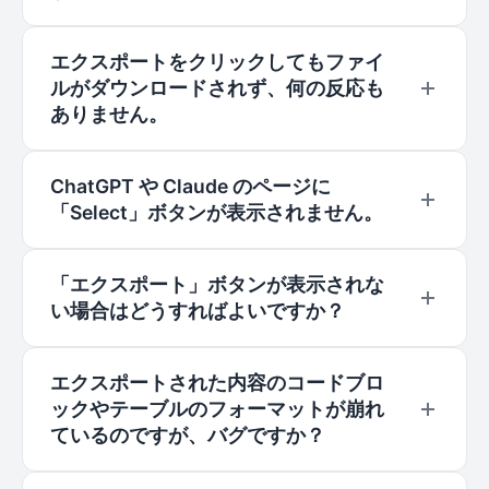
クアップ機能を実現するための安全な方法を検討
中です。
.md ファイルは、Typora、Obsidian、Notion な
エクスポートをクリックしてもファイ
どの Markdown 記法に対応したソフトウェアで
ルがダウンロードされず、何の反応も
開くか、VS Code に直接ドラッグして表示する
ありません。
必要があります。メモ帳などで直接開くと、プレ
ーンテキストといくつかの記号が表示されます
以下の点を確認してください：① ブラウザのア
ChatGPT や Claude のページに
が、これは正常な動作です。
ドレスバー右側で自動ダウンロードがブロックさ
「Select」ボタンが表示されません。
れていないか。② 選択モードで少なくとも1つの
メッセージがチェックされているか。③ ページ
ページを更新してみてください。それでも表示さ
を更新してから再度お試しください。
「エクスポート」ボタンが表示されな
れない場合は、AIチャットエクスポート が有効に
い場合はどうすればよいですか？
なっているか（ブラウザの拡張機能管理ページで
確認）を確認するか、AIチャットエクスポート の
まずはページを更新してみてください。それでも
再インストールを試みてください。
エクスポートされた内容のコードブロ
表示されない場合は、AIプラットフォーム
ックやテーブルのフォーマットが崩れ
（ChatGPTなど）側のアップデートによりレイア
ているのですが、バグですか？
ウトが変更された可能性があります。Chrome ウ
ェブストアのサポートページからご連絡いただけ
ソフトウェアによって Markdown のサポート状