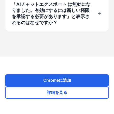
「AIチャットエクスポート は無効にな
れば、早急に修正版をリリースいたします。
況は異なります。Notion や Obsidian に貼り付け
りました。有効にするには新しい権限
て確認することをお勧めします。通常はこれが最
を承認する必要があります」と表示さ
もきれいに表示されます。問題が解決しない場合
れるのはなぜですか？
は、Chrome ウェブストアを通じて詳細な状況を
お知らせください。
これは通常、AIチャットエクスポート がアップデ
ートされ、（新しいAIプラットフォームへの対応
などのために）新しい権限が必要になった際に発
生します。これは、より良い体験を提供するため
の機能追加によるものです。プライバシーポリシ
ーに変更はなく、すべてのデータ処理は引き続き
ローカルで行われますので、安心して承認してご
Chromeに追加
利用いただけます。ブラウザの拡張機能管理ペー
ジで AIチャットエクスポート を探し、「権限を
詳細を見る
承認」または再度有効化してください。