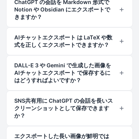
付けたい場合は、「スマートコピー」の方が適し
ChatGPT の会話を Markdown 形式で
クリックして選択モードに入り、保存したいメッ
Notion や Obsidian にエクスポートで
ています。
セージにチェックを入れてから、エクスポートま
きますか？
たはコピーをクリックしてください。
もちろんです。AIチャットエクスポート はナレッ
AIチャットエクスポート は LaTeX や数
ジマネジメントツール向けに最適化されていま
式を正しくエクスポートできますか？
す。Markdown へのエクスポートや「スマート
コピー」機能を使用すると、コードブロック、太
はい。AIチャットエクスポート には高精度なレン
字、テーブル、LaTeX 数式が完璧に保持されるた
DALL-E 3 や Gemini で生成した画像を
ダリングエンジンが搭載されており、ChatGPT
AIチャットエクスポート で保存するに
め、エクスポートした内容をそのまま Notion、
や Gemini 上の LaTeX 数式を正確に識別して変
はどうすればよいですか？
Obsidian、Logseq などにドラッグ＆ドロップし
換します。エクスポートされた PDF や
たり貼り付けたりできます。
Markdown ファイルでは、複雑な方程式もフォ
AIチャットエクスポート には専用の「画像アーカ
SNS共有用に ChatGPT の会話を長いス
ーマットが崩れることなく鮮明に表示されます。
イブ」ツールがあり、会話内のすべての AI 生成
クリーンショットとして保存できます
画像を一括でオフラインパッケージとしてダウン
か？
ロードできます。これは、DALL-E 3 や Gemini
のビジュアル作品を、画像リンクの有効期限を気
はい、AIチャットエクスポート にはワンクリック
エクスポートした長い画像が鮮明では
にせずに永久保存するための最も確実な方法で
の「長いスクリーンショット」機能があります。