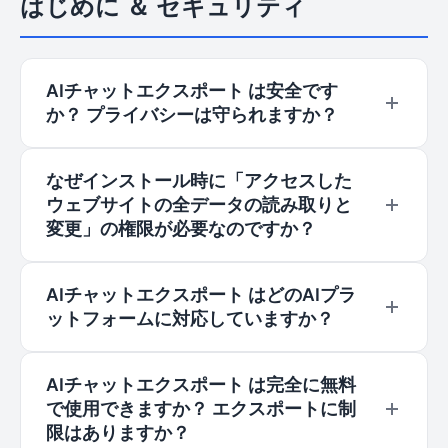
はじめに ＆ セキュリティ
AIチャットエクスポート は安全です
か？ プライバシーは守られますか？
はい。AIチャットエクスポート はプライバシーを
なぜインストール時に「アクセスした
第一に考えた設計になっています。すべてのデー
ウェブサイトの全データの読み取りと
タ処理はお使いのブラウザ内でローカルに行われ
変更」の権限が必要なのですか？
ます。AIチャットエクスポート がお客様のチャッ
ト履歴や個人データ、AIとの会話内容を収集・保
この権限は、AIチャットエクスポート がチャット
AIチャットエクスポート はどのAIプラ
存したり、外部サーバーに送信したりすることは
ページ上の会話内容を読み取ってエクスポートす
ットフォームに対応していますか？
一切ありません。
るために必要です。AIチャットエクスポート は、
対応しているAIプラットフォーム（ChatGPT、
現在、AIチャットエクスポート は ChatGPT
Claude、Geminiなど）上でのみ動作し、他の無
AIチャットエクスポート は完全に無料
(chatgpt.com)、Claude (claude.ai)、Google
で使用できますか？ エクスポートに制
関係なウェブサイトを読み取ることはありませ
Gemini (gemini.google.com)、および Google
限はありますか？
ん。また、お客様のデータを保存したりアップロ
AI 概要と Google AI モードに完全対応していま